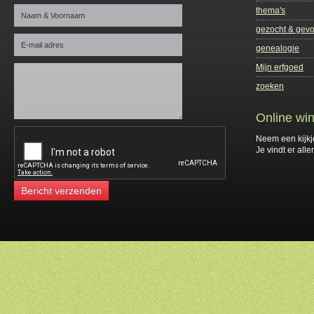
thema's
gezocht & gev
genealogie
Mijn erfgoed
zoeken
Online win
Neem een kijkj
Je vindt er alle