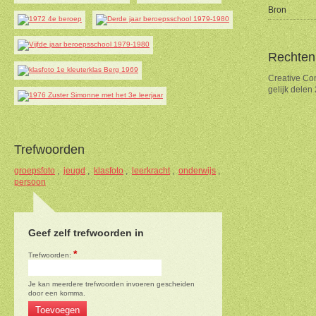
Bron
Rechten
Creative Co
gelijk delen
Trefwoorden
groepsfoto
,
jeugd
,
klasfoto
,
leerkracht
,
onderwijs
,
persoon
Geef zelf trefwoorden in
*
Trefwoorden:
Je kan meerdere trefwoorden invoeren gescheiden
door een komma.