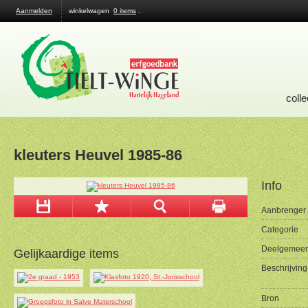
Aanmelden
winkelwagen
0 items
.
colle
kleuters Heuvel 1985-86
Info
Aanbrenger
Categorie
Deelgemeen
Gelijkaardige items
Beschrijving
Bron