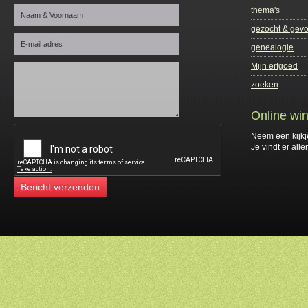
thema's
gezocht & gev
genealogie
Mijn erfgoed
zoeken
Online win
Neem een kijkj
Je vindt er alle