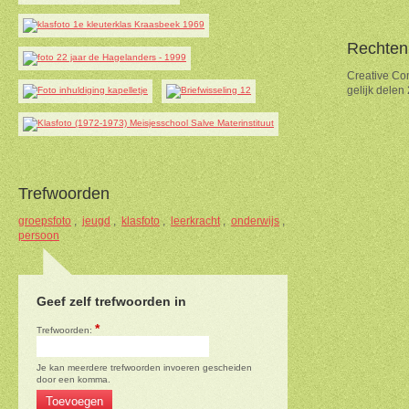
Rechten
Creative Co
gelijk delen
Trefwoorden
groepsfoto
,
jeugd
,
klasfoto
,
leerkracht
,
onderwijs
,
persoon
Geef zelf trefwoorden in
*
Trefwoorden:
Je kan meerdere trefwoorden invoeren gescheiden
door een komma.