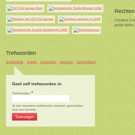
Rechten
Creative Co
gelijk delen
Trefwoorden
groepsfoto
,
jeugd
,
onderwijs
,
persoon
,
schoolfeest
Geef zelf trefwoorden in
*
Trefwoorden:
Je kan meerdere trefwoorden invoeren gescheiden
door een komma.