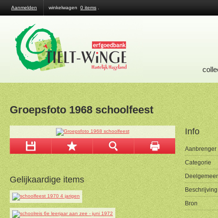
Aanmelden
winkelwagen
0 items
.
colle
Groepsfoto 1968 schoolfeest
Info
Aanbrenger
Categorie
Deelgemeen
Gelijkaardige items
Beschrijving
Bron