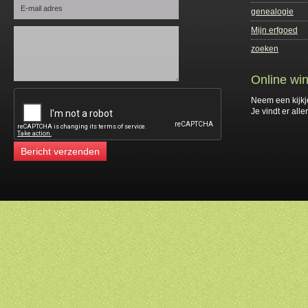
genealogie
Mijn erfgoed
zoeken
Online win
Neem een kijkj
Je vindt er alle