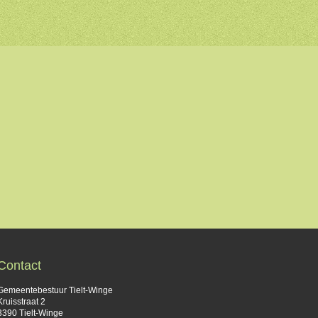
Contact
Gemeentebestuur Tielt-Winge
Kruisstraat 2
3390 Tielt-Winge