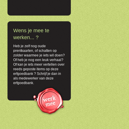
Wens je mee te
werken... ?
Heb je zelf nog oude
prentkaarten, of schatten op
zolder waarmee je iets wil doen?
Of heb je nog een leuk verhaal?
Of kan je iets meer vertellen over
reeds geposte items op deze
erfgoedbank ? Schrijf je dan in
als medewerker van deze
erfgoedbank.