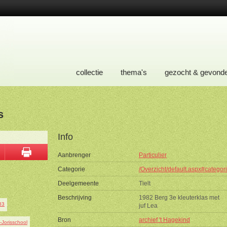
collectie
thema's
gezocht & gevond
s
Info
Aanbrenger
Particulier
Categorie
/Overzicht/default.aspx#categor
Deelgemeente
Tielt
Beschrijving
1982 Berg 3e kleuterklas met
juf Lea
Bron
archief 't Hagekind