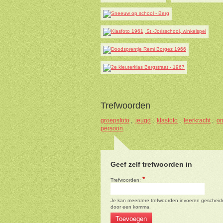
Trefwoorden
groepsfoto
,
jeugd
,
klasfoto
,
leerkracht
,
on
persoon
Geef zelf trefwoorden in
*
Trefwoorden:
Je kan meerdere trefwoorden invoeren gescheid
door een komma.