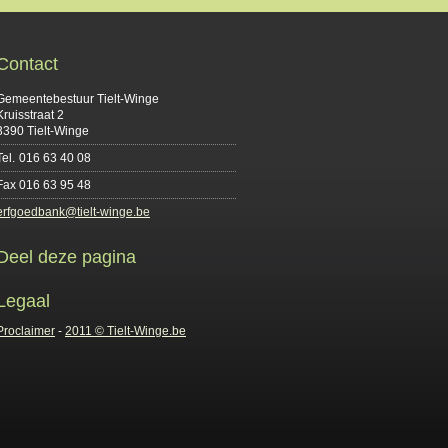
Contact
Gemeentebestuur Tielt-Winge
Kruisstraat 2
3390 Tielt-Winge
Tel.
016 63 40 08
Fax
016 63 95 48
erfgoedbank@tielt-winge.be
Deel deze pagina
Legaal
Proclaimer
-
2011 © Tielt-Winge.be