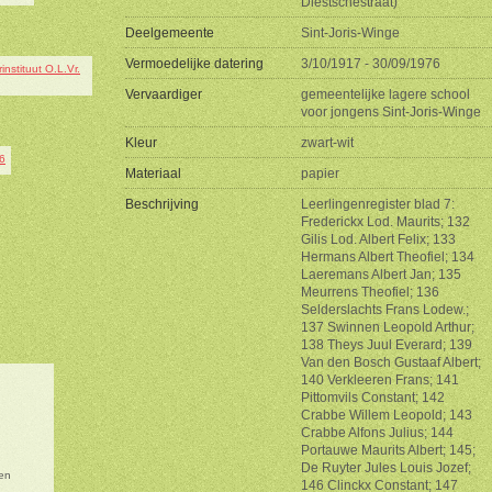
Diestschestraat)
Deelgemeente
Sint-Joris-Winge
Vermoedelijke datering
3/10/1917 - 30/09/1976
Vervaardiger
gemeentelijke lagere school
voor jongens Sint-Joris-Winge
Kleur
zwart-wit
Materiaal
papier
Beschrijving
Leerlingenregister blad 7:
Frederickx Lod. Maurits; 132
Gilis Lod. Albert Felix; 133
Hermans Albert Theofiel; 134
Laeremans Albert Jan; 135
Meurrens Theofiel; 136
Selderslachts Frans Lodew.;
137 Swinnen Leopold Arthur;
138 Theys Juul Everard; 139
Van den Bosch Gustaaf Albert;
140 Verkleeren Frans; 141
Pittomvils Constant; 142
Crabbe Willem Leopold; 143
Crabbe Alfons Julius; 144
Portauwe Maurits Albert; 145;
De Ruyter Jules Louis Jozef;
en
146 Clinckx Constant; 147