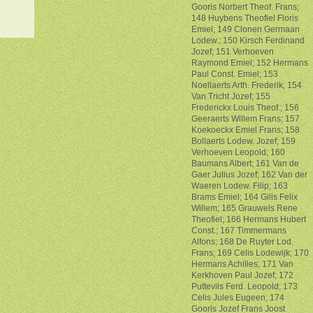
Gooris Norbert Theof. Frans;
148 Huybens Theofiel Floris
Emiel; 149 Clonen Germaan
Lodew.; 150 Kirsch Ferdinand
Jozef; 151 Verhoeven
Raymond Emiel; 152 Hermans
Paul Const. Emiel; 153
Noellaerts Arth. Frederik; 154
Van Tricht Jozef; 155
Frederickx Louis Theof.; 156
Geeraerts Willem Frans; 157
Koekoeckx Emiel Frans; 158
Bollaerts Lodew. Jozef; 159
Verhoeven Leopold; 160
Baumans Albert; 161 Van de
Gaer Julius Jozef; 162 Van der
Waeren Lodew. Filip; 163
Brams Emiel; 164 Gilis Felix
Willem; 165 Grauwels Rene
Theofiel; 166 Hermans Hubert
Const.; 167 Timmermans
Alfons; 168 De Ruyter Lod.
Frans; 169 Celis Lodewijk; 170
Hermans Achilles; 171 Van
Kerkhoven Paul Jozef; 172
Puttevils Ferd. Leopold; 173
Celis Jules Eugeen; 174
Gooris Jozef Frans Joost