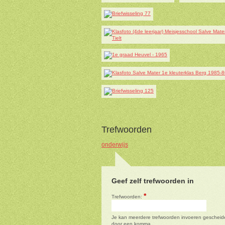
Trefwoorden
onderwijs
Geef zelf trefwoorden in
*
Trefwoorden:
Je kan meerdere trefwoorden invoeren gescheid
door een komma.