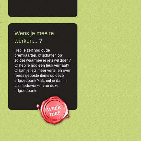
Wens je mee te
werken... ?
Heb je zelf nog oude
prentkaarten, of schatten op
zolder waarmee je iets wil doen?
Of heb je nog een leuk verhaal?
Of kan je iets meer vertellen over
reeds geposte items op deze
erfgoedbank ? Schrijf je dan in
als medewerker van deze
erfgoedbank.