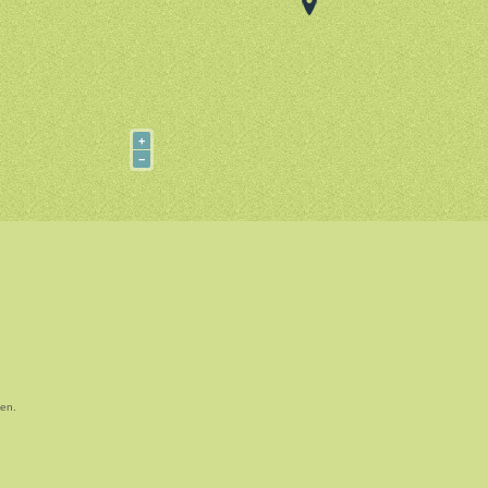
+
−
sen.