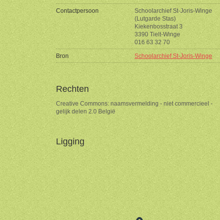
Contactpersoon
Schoolarchief St-Joris-Winge
(Lutgarde Stas)
Kiekenbosstraat 3
3390 Tielt-Winge
016 63 32 70
Bron
Schoolarchief St-Joris-Winge
Rechten
Creative Commons: naamsvermelding - niet commercieel -
gelijk delen 2.0 België
Ligging