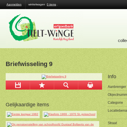
Aanmelden
winkelwagen
0 items
.
colle
Briefwisseling 9
Info
Aanbrenger
Objectnumm
Categorie
Gelijkaardige items
Locatieben
Straat