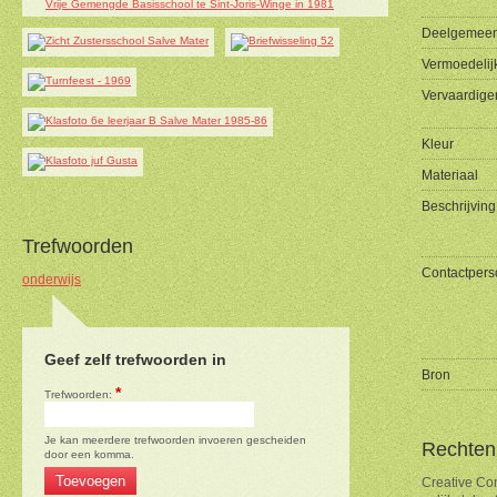
Deelgemeen
Vermoedelij
Vervaardige
Kleur
Materiaal
Beschrijving
Trefwoorden
Contactper
onderwijs
Geef zelf trefwoorden in
Bron
*
Trefwoorden:
Je kan meerdere trefwoorden invoeren gescheiden
Rechten
door een komma.
Creative Co