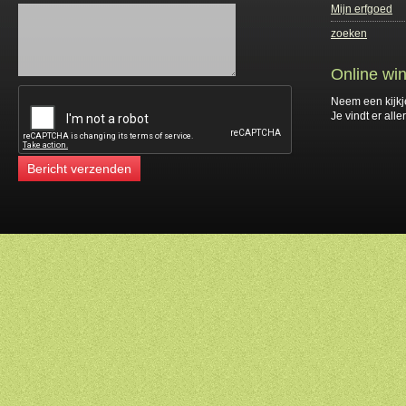
Mijn erfgoed
zoeken
Online win
Neem een kijkj
Je vindt er alle