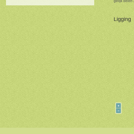
gelijk delen
Ligging
+
−